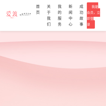
首
关
我
新
成
我是
页
于
的
闻
功
会员，立
我
服
中
故
即登
们
务
心
事
录