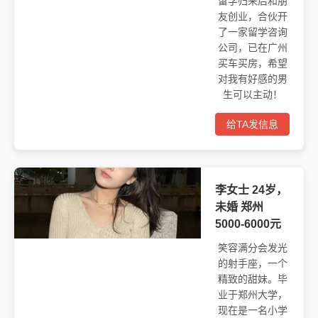
留学归来后和朋
友创业，合伙开
了一家留学咨询
公司，已在广州
买车买房，希望
对我有好感的男
生可以主动！
给TA发信息
李女士 24岁，
未婚 郑州
5000-6000元
笑容满分会发光
的射手座，一个
精致的甜妹。毕
业于郑州大学，
现在是一名小学